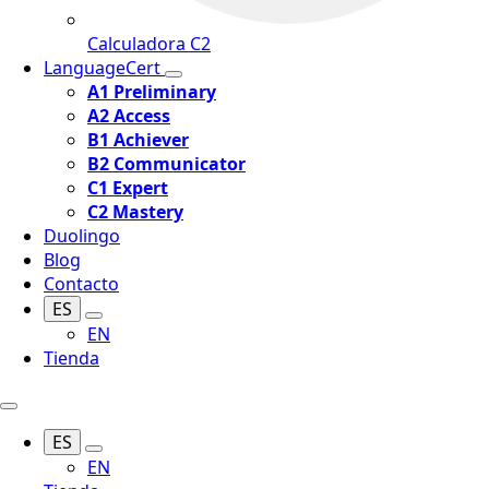
Calculadora C2
LanguageCert
A1 Preliminary
A2 Access
B1 Achiever
B2 Communicator
C1 Expert
C2 Mastery
Duolingo
Blog
Contacto
ES
EN
Tienda
ES
EN