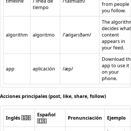
timeline
/ línea de
/ˈtaɪmlaɪn/
from people
tiempo
you follow.
The algorith
decides what
algorithm
algoritmo
/ˈælɡərɪðəm/
content
appears in
your feed.
Download th
app to use it
app
aplicación
/æp/
on your
phone.
Acciones principales (post, like, share, follow)
Español
Inglés 🇬🇧
Pronunciación
Ejemplo
🇪🇸