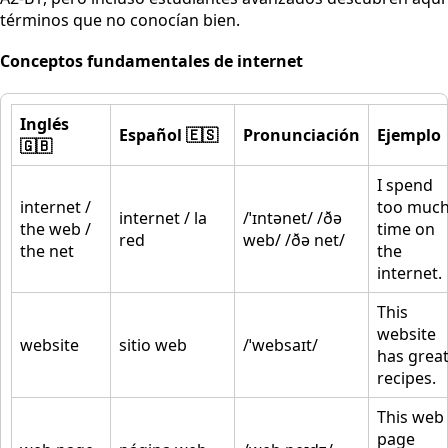
términos que no conocían bien.
Conceptos fundamentales de internet
Inglés
Español 🇪🇸
Pronunciación
Ejemplo
🇬🇧
I spend
internet /
too muc
internet / la
/ˈɪntənet/ /ðə
the web /
time on
red
web/ /ðə net/
the net
the
internet.
This
website
website
sitio web
/ˈwebsaɪt/
has grea
recipes.
This web
page