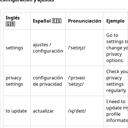
Inglés
Español 🇪🇸
Pronunciación
Ejemplo
🇬🇧
Go to
settings t
ajustes /
settings
/ˈsetɪŋz/
change y
configuración
privacy
options.
Check yo
privacy
configuración
/ˈprɪvəsi
privacy
settings
de privacidad
ˈsetɪŋz/
settings
regularly.
I need to
update m
to update
actualizar
/ʌpˈdeɪt/
profile
informati