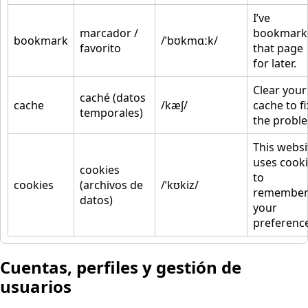
I’ve
marcador /
bookmark
bookmark
/ˈbʊkmɑːk/
favorito
that page
for later.
Clear your
caché (datos
cache
/kæʃ/
cache to fi
temporales)
the probl
This websi
uses cook
cookies
to
cookies
(archivos de
/ˈkʊkiz/
remembe
datos)
your
preference
Cuentas, perfiles y gestión de
usuarios