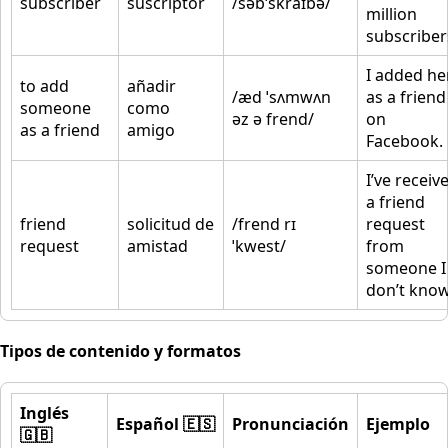
subscriber
suscriptor
/səbˈskraɪbə/
million
subscriber
I added he
to add
añadir
/æd ˈsʌmwʌn
as a friend
someone
como
əz ə frend/
on
as a friend
amigo
Facebook.
I’ve receiv
a friend
friend
solicitud de
/frend rɪ
request
request
amistad
ˈkwest/
from
someone I
don’t know
Tipos de contenido y formatos
Inglés
Español 🇪🇸
Pronunciación
Ejemplo
🇬🇧