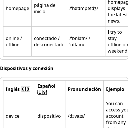
homepa
página de
homepage
/ˈhəʊmpeɪdʒ/
displays
inicio
the latest
news.
I try to
online /
conectado /
/ˈɒnlaɪn/ /
stay
offline
desconectado
ˈɒflaɪn/
offline o
weekend
Dispositivos y conexión
Español
Inglés 🇬🇧
Pronunciación
Ejemplo
🇪🇸
You can
access yo
device
dispositivo
/dɪˈvaɪs/
account
from any