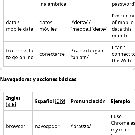
inalámbrica
password
I’ve run o
data /
datos
/ˈdeɪtə/ /
of mobile
mobile data
móviles
ˈməʊbaɪl ˈdeɪtə/
data this
month.
I can’t
to connect /
/kəˈnekt/ /ɡəʊ
conectarse
connect t
to go online
ˈɒnlaɪn/
the Wi-Fi.
Navegadores y acciones básicas
Inglés
Español 🇪🇸
Pronunciación
Ejemplo
🇬🇧
I use
Chrome a
browser
navegador
/ˈbraʊzə/
my main