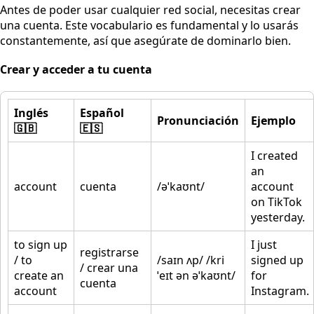
Antes de poder usar cualquier red social, necesitas crear
una cuenta. Este vocabulario es fundamental y lo usarás
constantemente, así que asegúrate de dominarlo bien.
Crear y acceder a tu cuenta
Inglés
Español
Pronunciación
Ejemplo
🇬🇧
🇪🇸
I created
an
account
cuenta
/əˈkaʊnt/
account
on TikTok
yesterday.
to sign up
I just
registrarse
/ to
/saɪn ʌp/ /kri
signed up
/ crear una
create an
ˈeɪt ən əˈkaʊnt/
for
cuenta
account
Instagram.