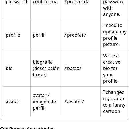
password
contraseña
/ˈpɑːswɜːd/
password
with
anyone.
I need to
update my
profile
perfil
/ˈprəʊfaɪl/
profile
picture.
Write a
biografía
creative
bio
(descripción
/ˈbaɪəʊ/
bio for
breve)
your
profile.
I changed
avatar /
my avatar
avatar
imagen de
/ˈævətɑː/
to a funny
perfil
cartoon.
Configuración y ajustes