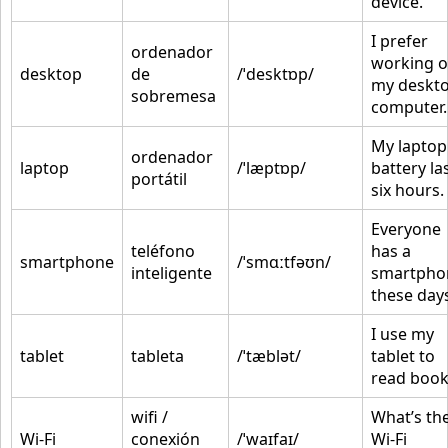
device.
I prefer
ordenador
working 
desktop
de
/ˈdesktɒp/
my deskt
sobremesa
computer.
My laptop
ordenador
laptop
/ˈlæptɒp/
battery la
portátil
six hours.
Everyone
teléfono
has a
smartphone
/ˈsmɑːtfəʊn/
inteligente
smartpho
these day
I use my
tablet
tableta
/ˈtæblət/
tablet to
read book
wifi /
What’s th
Wi-Fi
conexión
/ˈwaɪfaɪ/
Wi-Fi