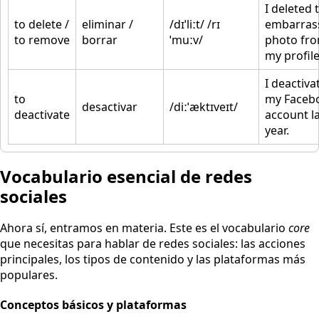
I deleted 
to delete /
eliminar /
/dɪˈliːt/ /rɪ
embarras
to remove
borrar
ˈmuːv/
photo fr
my profile
I deactiva
to
my Faceb
desactivar
/diːˈæktɪveɪt/
deactivate
account l
year.
Vocabulario esencial de redes
sociales
Ahora sí, entramos en materia. Este es el vocabulario
core
que necesitas para hablar de redes sociales: las acciones
principales, los tipos de contenido y las plataformas más
populares.
Conceptos básicos y plataformas