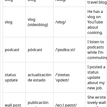
travel blog
He has a
vlog on
vlog
vlog
/vlɒɡ/
YouTube
(videoblog)
about
cooking.
I listen to
podcasts
podcast
pódcast
/ˈpɒdkɑːst/
while I’m
commutin
I posted a
status
status
actualización
/ˈsteɪtəs
update
update
de estado
ˈʌpdeɪt/
about my
new job.
She wrote 
publicación
lovely wall
wall post
/wɔːl pəʊst/