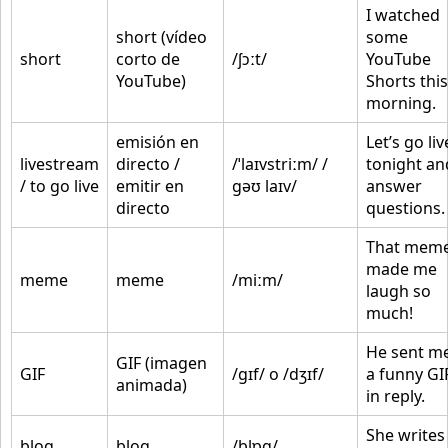
I watched
short (vídeo
some
short
corto de
/ʃɔːt/
YouTube
YouTube)
Shorts this
morning.
emisión en
Let’s go liv
livestream
directo /
/ˈlaɪvstriːm/ /
tonight an
/ to go live
emitir en
ɡəʊ laɪv/
answer
directo
questions.
That mem
made me
meme
meme
/miːm/
laugh so
much!
He sent m
GIF (imagen
GIF
/ɡɪf/ o /dʒɪf/
a funny GI
animada)
in reply.
She writes
blog
blog
/blɒɡ/