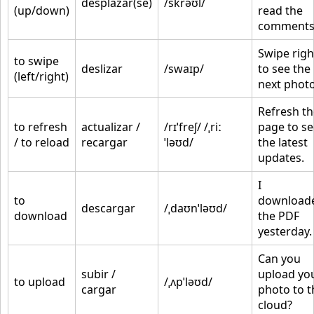
desplazar(se)
/skrəʊl/
(up/down)
read the
comments
Swipe righ
to swipe
deslizar
/swaɪp/
to see the
(left/right)
next photo
Refresh th
to refresh
actualizar /
/rɪˈfreʃ/ /ˌriː
page to se
/ to reload
recargar
ˈləʊd/
the latest
updates.
I
to
download
descargar
/ˌdaʊnˈləʊd/
download
the PDF
yesterday.
Can you
subir /
upload yo
to upload
/ˌʌpˈləʊd/
cargar
photo to t
cloud?