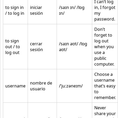
I can’t log
to sign in
iniciar
/saɪn ɪn/ /lɒɡ
in, I forgot
/ to log in
sesión
ɪn/
my
password.
Don’t
forget to
to sign
log out
cerrar
/saɪn aʊt/ /lɒɡ
out / to
when you
sesión
aʊt/
log out
use a
public
computer.
Choose a
username
nombre de
username
/ˈjuːzəneɪm/
that’s easy
usuario
to
remember.
Never
share your