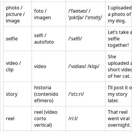
photo /
I uploaded
foto /
/ˈfəʊtəʊ/ /
picture /
a photo of
imagen
ˈpɪktʃə/ /ˈɪmɪdʒ/
image
my dog.
Let’s take 
selfi /
selfie
/ˈselfi/
selfie
autofoto
together!
She
video /
uploaded 
vídeo
/ˈvɪdiəʊ/ /klɪp/
clip
short vide
of her cat.
historia
I’ll post it 
story
(contenido
/ˈstɔːri/
my story
efímero)
later.
reel (vídeo
That reel
reel
corto
/riːl/
went viral
vertical)
overnight.