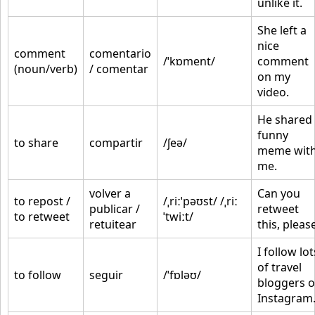
unlike it.
She left a
nice
comment
comentario
/ˈkɒment/
comment
(noun/verb)
/ comentar
on my
video.
He shared
funny
to share
compartir
/ʃeə/
meme wit
me.
volver a
Can you
to repost /
/ˌriːˈpəʊst/ /ˌriː
publicar /
retweet
to retweet
ˈtwiːt/
retuitear
this, pleas
I follow lot
of travel
to follow
seguir
/ˈfɒləʊ/
bloggers 
Instagram