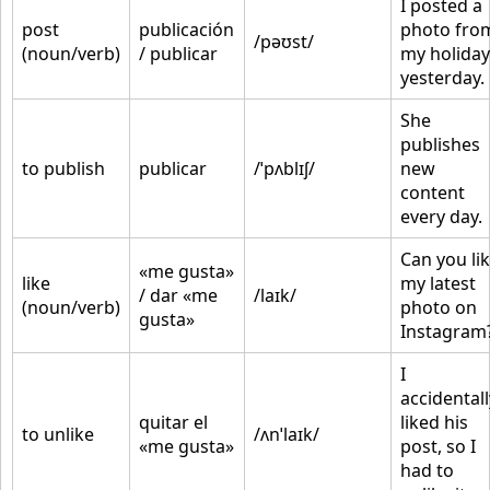
I posted a
post
publicación
photo fro
/pəʊst/
(noun/verb)
/ publicar
my holiday
yesterday.
She
publishes
to publish
publicar
/ˈpʌblɪʃ/
new
content
every day.
Can you li
«me gusta»
like
my latest
/ dar «me
/laɪk/
(noun/verb)
photo on
gusta»
Instagram
I
accidentall
quitar el
liked his
to unlike
/ʌnˈlaɪk/
«me gusta»
post, so I
had to