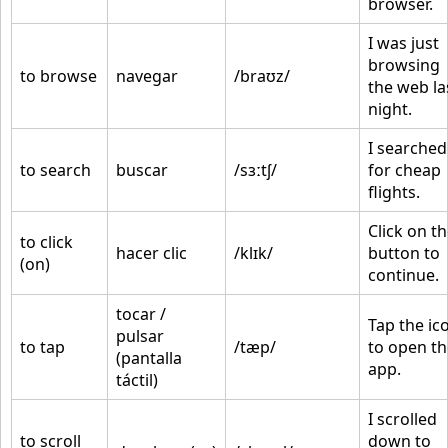
browser.
I was just
browsing
to browse
navegar
/braʊz/
the web la
night.
I searched
to search
buscar
/sɜːtʃ/
for cheap
flights.
Click on t
to click
hacer clic
/klɪk/
button to
(on)
continue.
tocar /
Tap the ic
pulsar
to tap
/tæp/
to open th
(pantalla
app.
táctil)
I scrolled
to scroll
down to