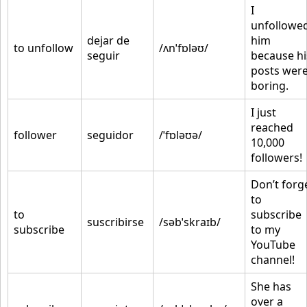
I
unfollowe
dejar de
him
to unfollow
/ʌnˈfɒləʊ/
seguir
because hi
posts wer
boring.
I just
reached
follower
seguidor
/ˈfɒləʊə/
10,000
followers!
Don’t forg
to
to
subscribe
suscribirse
/səbˈskraɪb/
subscribe
to my
YouTube
channel!
She has
over a