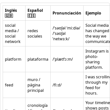
Inglés
Español
Pronunciación
Ejemplo
🇬🇧
🇪🇸
social
Social media
/ˈsəʊʃəl ˈmiːdiə/
media /
redes
has changed
/ˈsəʊʃəl
social
sociales
the way we
ˈnetwɜːk/
network
communicate
Instagram is
photo-
platform
plataforma
/ˈplætfɔːm/
sharing
platform.
I was scrolli
muro /
through my
feed
página
/fiːd/
feed for
principal
hours.
Your timeline
cronología
shows posts