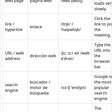
web page
página web
/web peɪdʒ/
loads ver
slowly.
Click the
link /
/lɪŋk/ /
link to jo
enlace
hyperlink
ˈhaɪpəlɪŋk/
the
meeting.
Type the
URL into
URL / web
/juː ɑːr el/ /web
dirección web
the
address
əˈdres/
browser
bar.
Google is
buscador /
the most
search
motor de
/sɜːtʃ ˈendʒɪn/
popular
engine
búsqueda
search
engine.
The