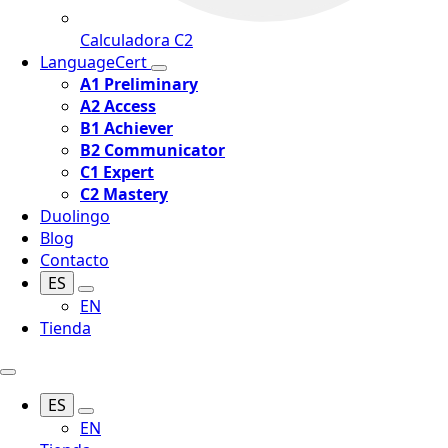
Calculadora C2
LanguageCert
A1 Preliminary
A2 Access
B1 Achiever
B2 Communicator
C1 Expert
C2 Mastery
Duolingo
Blog
Contacto
ES
EN
Tienda
ES
EN