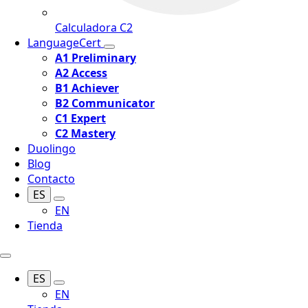
Calculadora C2
LanguageCert
A1 Preliminary
A2 Access
B1 Achiever
B2 Communicator
C1 Expert
C2 Mastery
Duolingo
Blog
Contacto
ES
EN
Tienda
ES
EN