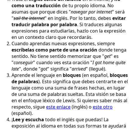
como una traducción
de tu propio idioma. No
asumas que porque dices "
navegar por internet
" será
"
sail the internet
" en inglés. Por lo tanto, debes
evitar
traducir palabra por palabra
. Si traduces algunas
expresiones para estudiarlas, hazlo con la expresión
en un contexto claro que recordarás.
Cuando aprendas nuevas expresiones, siempre
escríbelas como parte de una oración
donde tenga
sentido. No tiene sentido memorizar que "
get
" es
"
conseguir
" cuando ves esta oración "
I got home quite
late
", donde "
got
" significa "
arrived
" (llegué).
Aprende el lenguaje en
bloques
(en español,
bloques
de palabras
). Esto significa que debes centrarte en el
lenguaje como una suma de frases hechas, en lugar
de una suma de palabras sueltas. Esta visión se basa
en el enfoque léxico de Lewis. Si quieres saber más al
respecto, sigue
este enlace
(inglés) o
este otro
(español).
¡
Lee y escucha
todo el inglés que puedas! La
exposición al idioma en todas sus formas te ayudará