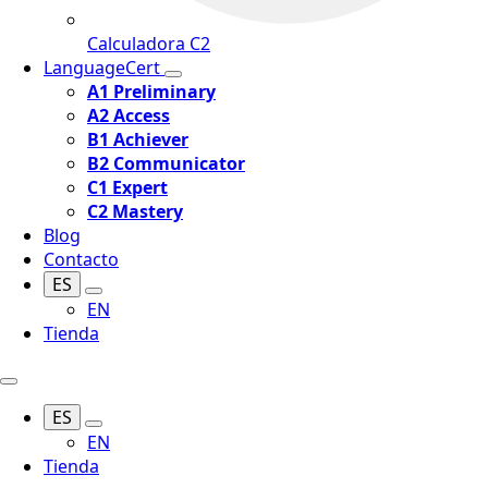
Calculadora C2
LanguageCert
A1 Preliminary
A2 Access
B1 Achiever
B2 Communicator
C1 Expert
C2 Mastery
Blog
Contacto
ES
EN
Tienda
ES
EN
Tienda