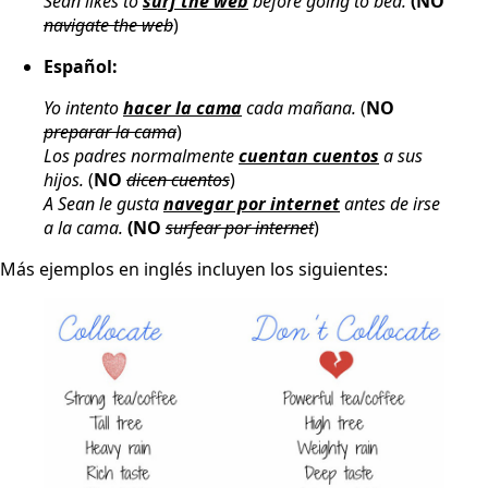
Sean likes to
surf the web
before going to bed.
(NO
navigate the web
)
Español:
Yo intento
hacer la cama
cada mañana.
(
NO
preparar la cama
)
Los padres normalmente
cuentan cuentos
a sus
hijos.
(
NO
dicen cuentos
)
A Sean le gusta
navegar por internet
antes de irse
a la cama.
(NO
surfear por internet
)
Más ejemplos en inglés incluyen los siguientes: