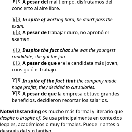
🇪🇸
A pesar del
mal tiempo, disfrutamos del
concierto al aire libre.
🇬🇧
In spite of
working hard, he didn’t pass the
exam.
🇪🇸
A pesar de
trabajar duro, no aprobó el
examen.
🇬🇧
Despite the fact that
she was the youngest
candidate, she got the job.
🇪🇸
A pesar de que
era la candidata más joven,
consiguió el trabajo.
🇬🇧
In spite of the fact that
the company made
huge profits, they decided to cut salaries.
🇪🇸
A pesar de que
la empresa obtuvo grandes
beneficios, decidieron recortar los salarios.
Notwithstanding
es mucho más formal y literario que
despite
o
in spite of
. Se usa principalmente en contextos
legales, académicos o muy formales. Puede ir antes o
después del sustantivo.