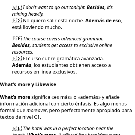
🇬🇧
I don’t want to go out tonight.
Besides
, it’s
raining heavily.
🇪🇸 No quiero salir esta noche.
Además de eso
,
está lloviendo mucho.
🇬🇧
The course covers advanced grammar.
Besides
, students get access to exclusive online
resources.
🇪🇸 El curso cubre gramática avanzada.
Además
, los estudiantes obtienen acceso a
recursos en línea exclusivos.
What’s more y Likewise
What’s more
significa «es más» o «además» y añade
información adicional con cierto énfasis. Es algo menos
formal que
moreover
, pero perfectamente apropiado para
textos de nivel C1.
🇬🇧
The hotel was in a perfect location near the
beach.
What’s more
, it offered free breakfast every