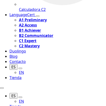
Calculadora C2
LanguageCert
A1 Preliminary
A2 Access
B1 Achiever
B2 Communicator
C1 Expert
C2 Mastery
Duolingo
Blog
Contacto
ES
EN
Tienda
ES
EN