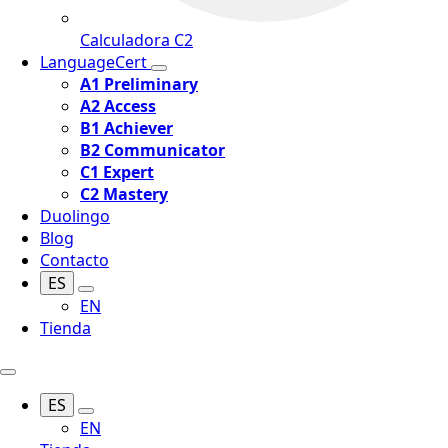
Calculadora C2
LanguageCert
A1 Preliminary
A2 Access
B1 Achiever
B2 Communicator
C1 Expert
C2 Mastery
Duolingo
Blog
Contacto
ES
EN
Tienda
ES
EN