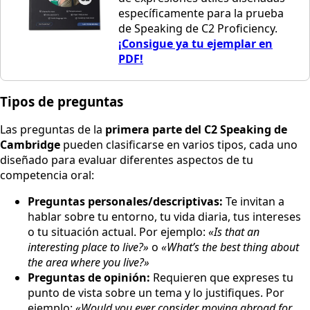
específicamente para la prueba
de Speaking de C2 Proficiency.
¡Consigue ya tu ejemplar en
PDF!
Tipos de preguntas
Las preguntas de la
primera parte del C2 Speaking de
Cambridge
pueden clasificarse en varios tipos, cada uno
diseñado para evaluar diferentes aspectos de tu
competencia oral:
Preguntas personales/descriptivas:
Te invitan a
hablar sobre tu entorno, tu vida diaria, tus intereses
o tu situación actual. Por ejemplo:
«Is that an
interesting place to live?»
o
«What’s the best thing about
the area where you live?»
Preguntas de opinión:
Requieren que expreses tu
punto de vista sobre un tema y lo justifiques. Por
ejemplo:
«Would you ever consider moving abroad for